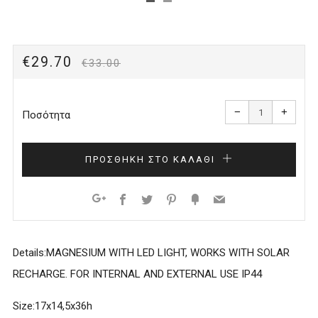
Τιμή
Τιμή
€29.70
€33.00
προϊόντος
με
Μειώστε
Αυξήσ
την
την
έκπτωση
−
+
ποσότητα
ποσότ
Ποσότητα
κατά
κατά
1
ένα
ΠΡΟΣΘΉΚΗ ΣΤΟ ΚΑΛΆΘΙ
Facebook
Twitter
Pinterest
Fancy
Email
Google+
Details:
MAGNESIUM WITH LED LIGHT, WORKS WITH SOLAR
RECHARGE. FOR INTERNAL AND EXTERNAL USE IP44
Size:
17x14,5x36h